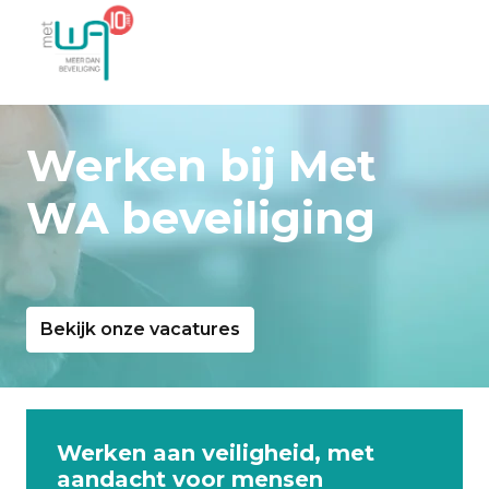
Overslaan
naar
Homepagina
content
Werken bij Met 
WA beveiliging
Bekijk onze vacatures
Werken aan veiligheid, met 
aandacht voor mensen